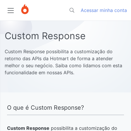
Acessar minha conta
Página
Custom Response
inicial
Custom Response possibilita a customização do
Começando
retorno das APIs da Hotmart de forma a atender
melhor o seu negócio. Saiba como lidamos com esta
funcionalidade em nossas APIs.
Sobre
Hotmart
Developers
Autenticação
O que é Custom Response?
Códigos
Custom Response
possibilita a customização do
de