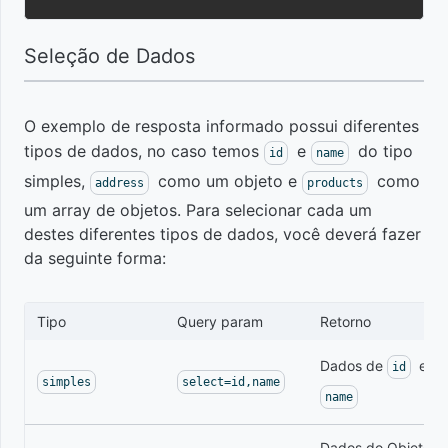
assinaturas
Evento de
Seleção de Dados
Aprender
cancelamento
Alterar
boas
de assinatura
dia de
práticas
cobrança
O exemplo de resposta informado possui diferentes
de uso de
Evento
tipos de dados, no caso temos
e
do tipo
Webhooks
id
name
de
e APIs
simples,
como um objeto e
como
address
products
troca
para
um array de objetos. Para selecionar cada um
de
otimizar
destes diferentes tipos de dados, você deverá fazer
plano
seus
da seguinte forma:
processos
Evento
de
Tipo
Query param
Retorno
Usar
abandono
webhook
Dados de
e
de
id
para obter
simples
select=id,name
carrinho
name
dados de
assinaturas
Dados do Objeto