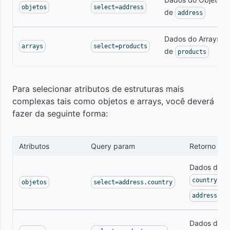
Eventos
objetos
select=address
de
de
address
pedido
Dados do Arrays
arrays
select=products
de
products
Evento de
troca do
dia de
Para selecionar atributos de estruturas mais
cobrança
complexas tais como objetos e arrays, você deverá
de
fazer da seguinte forma:
assinatura
Atributos
Query param
Retorno
Evento
de
Dados de
primeiro
d
country
objetos
select=address.country
acesso
address
Evento
Dados de
n