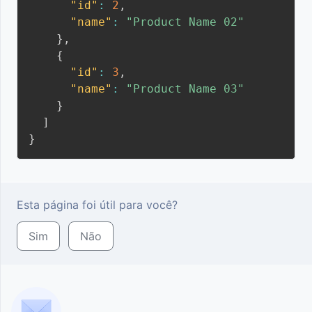
"id"
:
2
,
"name"
:
"Product Name 02"
}
,
{
"id"
:
3
,
"name"
:
"Product Name 03"
}
]
}
Esta página foi útil para você?
Sim
Não