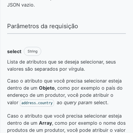
Assinaturas
Acompanhar
JSON vazio.
vendas e
assinaturas
Vendas
Introdução
em tempo
Parâmetros da requisição
real com
Área de
planilhas
Obter
Introdução
membros
Google
assinaturas
select
String
Histórico
Lista de atributos que se deseja selecionar, seus
Produto
Visualizar
Sumário de
de
Introdução
valores são separados por vírgula.
assinaturas
Assinaturas
vendas
em atraso
Cupons
Obter
Obter
Caso o atributo que você precisa selecionar esteja
para
de
Transações
Sumário
módulos
Produtos
dentro de um
Objeto
, como por exemplo o país do
recuperá-
desconto
de
de
endereço de um produtor, você pode atribuir o
las
Assinatura
vendas
valor
ao
query param
select.
address.country
Obter
Obter
Ingressos
Páginas
Ofertas
Introdução
Conhecer
Caso o atributo que você precisa selecionar esteja
para
Obter
Participantes
de
Cupons
quantos e
dentro de um
Array
, como por exemplo o nome dos
eventos
compras
de vendas
Produto
quais
Obter
produtos de um produtor, você pode atribuir o valor