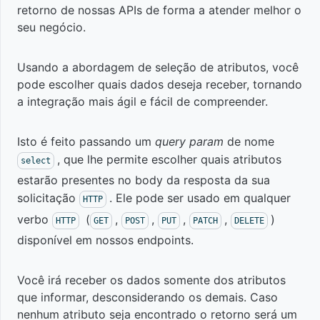
retorno de nossas APIs de forma a atender melhor o
Resposta
seu negócio.
HTTP
Usando a abordagem de seleção de atributos, você
Rate
pode escolher quais dados deseja receber, tornando
Limit
a integração mais ágil e fácil de compreender.
Paginação
Isto é feito passando um
query param
de nome
, que lhe permite escolher quais atributos
select
Custom
estarão presentes no body da resposta da sua
Response
solicitação
. Ele pode ser usado em qualquer
HTTP
verbo
(
,
,
,
,
)
HTTP
GET
POST
PUT
PATCH
DELETE
Sandbox
disponível em nossos endpoints.
Você irá receber os dados somente dos atributos
Tutoriais
que informar, desconsiderando os demais. Caso
nenhum atributo seja encontrado o retorno será um