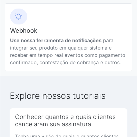
Evento
Webhooks
de
e APIs
troca
para
de
otimizar
plano
Webhook
seus
Use nossa ferramenta de notificações
processos
para
integrar seu produto em qualquer sistema e
Evento
receber em tempo real eventos como pagamento
de
Usar
confirmado, contestação de cobrança e outros.
abandono
webhook
de
para obter
carrinho
dados de
assinaturas
Explore nossos tutoriais
Eventos
de
pedido
Conhecer quantos e quais clientes
cancelaram sua assinatura
Evento de
troca do
Tenha uma visão de quais e quantos clientes