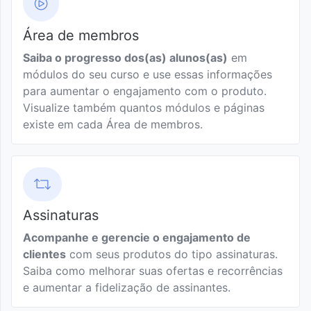
Integrar
de preços de
checkout
Cancelar
vendas
Usuário
Excluir
Lista de
Gerar uma
Sobre
Área de membros
Hotmart
lista de
Novo
Cupom
ingressos e
negociação
Webhooks
na sua
assinaturas
Saiba o progresso dos(as) alunos(as)
em
Reembolso
participantes
Changelog
página
Obter
módulos do seu curso e use essas informações
de vendas
de
Usando
perfil
para aumentar o engajamento com o produto.
Reativar e
vendas
Webhooks
do
Visualize também quantos módulos e páginas
cobrar
Gerar
usuário
existe em cada Área de membros.
assinatura
novo
Identificar o
Códigos
boleto
engajamento
de
Reativar e
dos alunos
Resposta
cobrar
no Hotmart
HTTP
lista de
Club
Assinaturas
assinaturas
Evento de
Acompanhe e gerencie o engajamento de
Aprender
cancelamento
clientes
com seus produtos do tipo assinaturas.
Alterar
boas
de assinatura
Saiba como melhorar suas ofertas e recorrências
dia de
práticas
e aumentar a fidelização de assinantes.
cobrança
de uso de