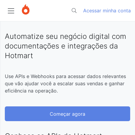
Acessar minha conta
Página
Automatize seu negócio digital com
inicial
documentações e integrações da
Hotmart
Começando
Tutoriais
Sobre
Use APIs e Webhooks para acessar dados relevantes
Hotmart
que vão ajudar você a escalar suas vendas e ganhar
Developers
eficiência na operação.
Assinaturas
Acompanhar
vendas e
Autenticação
assinaturas
Vendas
Introdução
Começar agora
em tempo
real com
Códigos
Área de
planilhas
Obter
Introdução
de