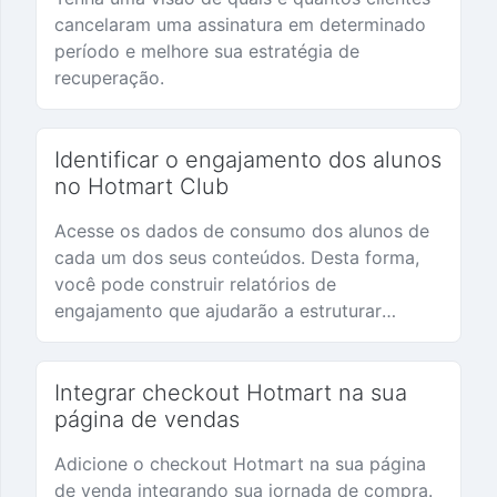
dia de
cancelaram uma assinatura em determinado
cobrança
período e melhore sua estratégia de
de
recuperação.
assinatura
Identificar o engajamento dos alunos
Evento
no Hotmart Club
de
primeiro
Acesse os dados de consumo dos alunos de
acesso
cada um dos seus conteúdos. Desta forma,
você pode construir relatórios de
engajamento que ajudarão a estruturar
Evento
estratégias mais eficientes para seu negócio.
de
módulo
Integrar checkout Hotmart na sua
completo
página de vendas
Evento
Adicione o checkout Hotmart na sua página
de dado
de venda integrando sua jornada de compra.