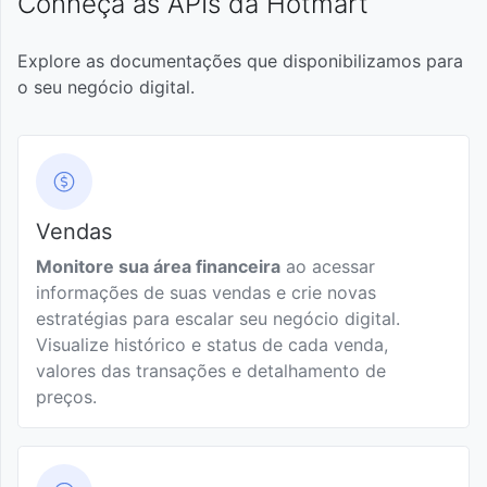
Conheça as APIs da Hotmart
membros
Google
assinaturas
Resposta
HTTP
Histórico
Explore as documentações que disponibilizamos para
Produto
Visualizar
Sumário de
de
Introdução
o seu negócio digital.
assinaturas
Assinaturas
vendas
Rate
em atraso
Cupons
Limit
Obter
Obter
para
de
Transações
Sumário
módulos
Produtos
recuperá-
desconto
de
de
Paginação
las
Assinatura
vendas
Vendas
Obter
Obter
Ingressos
Páginas
Ofertas
Introdução
Monitore sua área financeira
ao acessar
Custom
Conhecer
para
Obter
Participantes
de
Cupons
informações de suas vendas e crie novas
Response
quantos e
eventos
compras
de vendas
Produto
estratégias para escalar seu negócio digital.
quais
Obter
de
Visualize histórico e status de cada venda,
clientes
alunos
Criar
Sandbox
assinantes
valores das transações e detalhamento de
Negociação
cancelaram
Comissões
Obter
Cupom
Introdução
Novo
preços.
de parcelas
sua
de vendas
Planos
Obter o
assinatura
Cancelar
de
progresso
Obter
Informações
assinatura
Produto
Webhook
Detalhamento
do aluno
Cupom
do Evento
Introdução