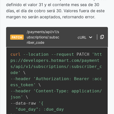
cobro
Evento
buenas
definido el valor 31 y el corriente mes sea de 30
de
prácticas
días, el día de cobro será 30. Valores fuera de este
cambio
de uso de
margen no serán aceptados, retornando error.
de Plan
Webhooks
y APIs
/payments/api/v1/s
para
Evento
ubscriptions/:subsc
cURL
PATCH
optimizar
de
riber_code
tus
abandono
procesos
de carrito
curl
--location
--request
 PATCH 
'htt
ps://developers.hotmart.com/payment
s/api/v1/subscriptions/:subscriber_c
Usar
Eventos
ode'
\
webhook
de
--header
'Authorization: Bearer :acc
para
solicitud
ess_token'
\
obtener
--header
'Content-Type: application/
datos de
Evento de
json'
\
suscripción
cambio en
--data-raw 
'{

el día de
  "due_day": :due_day

cobro de