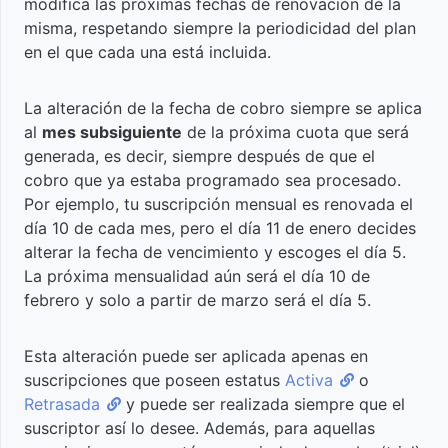
modifica las próximas fechas de renovación de la
Miembros
Google
suscripciones
Respuesta
misma, respetando siempre la periodicidad del plan
HTTP
Historial
en el que cada una está incluida.
Producto
Visualizar
Resumen de
de
Introducción
suscripciones
Suscripciones
ventas
Rate
La alteración de la fecha de cobro siempre se aplica
atrasadas
Cupón de
Limit
Obtener
Obtener
al
mes subsiguiente
de la próxima cuota que será
para
descuento
Transacciones
Resumen
módulos
Productos
generada, es decir, siempre después de que el
recuperarlas
de
de
cobro que ya estaba programado sea procesado.
Paginación
suscripción
ventas
Por ejemplo, tu suscripción mensual es renovada el
Entradas
Obtener
Obtener
Introducción
Conocer
día 10 de cada mes, pero el día 11 de enero decides
para
Páginas
Ofertas
Custom
cuántos y
alterar la fecha de vencimiento y escoges el día 5.
eventos
Obtener
Participantes
de
Response
qué
Crear
La próxima mensualidad aún será el día 10 de
compras de
de ventas
Producto
clientes
Obtener
Cupón
febrero y solo a partir de marzo será el día 5.
suscriptores
Negociación
han
alumnos
Introducción
Sandbox
Nuevo
de cuotas
cancelado
Comisiones
Obtener
Esta alteración puede ser aplicada apenas en
Obtener
su
Cancelar
de ventas
Planes
suscripciones que poseen estatus
Obtener el
Cupón
Informaciones
Activa
o
suscripción
suscripción
de
Retrasada
Webhook
progreso
del Evento
Introducción
y puede ser realizada siempre que el
Producto
suscriptor así lo desee. Además, para aquellas
Detalle
del
Eliminar