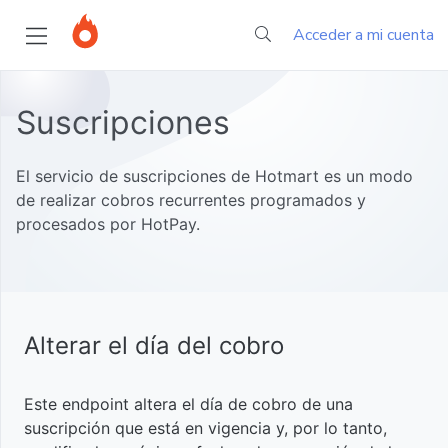
Acceder a mi cuenta
Página
Suscripciones
inicial
El servicio de suscripciones de Hotmart es un modo
Empezando
de realizar cobros recurrentes programados y
procesados por HotPay.
Tutoriales
Sobre
Hotmart
Developers
Suscripciones
Acompañar
ventas y
Alterar el día del cobro
Autentificación
suscripciones
Ventas
Introducción
en tiempo
Este endpoint altera el día de cobro de una
real con
Códigos
suscripción que está en vigencia y, por lo tanto,
Área de
planillas
Obtener
Introducción
de