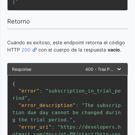
}'
la
suscripción
Retorno
Evento
de
Cuando es exitoso, este endpoint retorna el código
primer
HTTP
200
con el cuerpo de la respuesta
vacío
.
acceso
Response
400 - Trial Period
Evento
de
{
módulo
"error"
:
"subscription_in_trial_pe
completo
riod"
,
"error_description"
:
"The subscrip
Evento
tion due day cannot be changed durin
de dato
g the trial period."
,
logístico
"error_uri"
:
"https://developers.h
otmart.com/docs/pt-BR/start/http-res