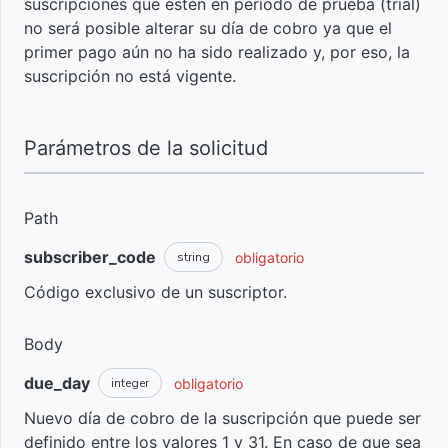
suscripciones que estén en periodo de prueba (trial)
Integrar
Cancelar lista
de
estudiante
Usuario
Cupón
Listado de
Iniciar una
Sobre
no será posible alterar su día de cobro ya que el
el
de
precios
Nuevo
entradas y
negociación
Webhooks
primer pago aún no ha sido realizado y, por eso, la
checkout
suscripciones
de
participantes
suscripción no está vigente.
Changelog
de
ventas
Obtener
Hotmart
Usando
Perfil
Reactivar
a tu
Webhooks
del
el cobro
Reembolso
Parámetros de la solicitud
página
Usuario
de
de ventas
de
suscripción
Códigos
ventas
de
Path
Generar
Respuesta
Reactivar el
nuevo
Identificar el
HTTP
subscriber_code
obligatorio
string
cobrar lista
Boleto
engagement
Código exclusivo de un suscriptor.
de
Bancário
de los
suscriptores
Evento de
alumnos en
cancelación
Body
Hotmart
de
Club
Alterar
due_day
obligatorio
integer
suscripción
el día
Nuevo día de cobro de la suscripción que puede ser
del
Aprender
definido entre los valores 1 y 31. En caso de que sea