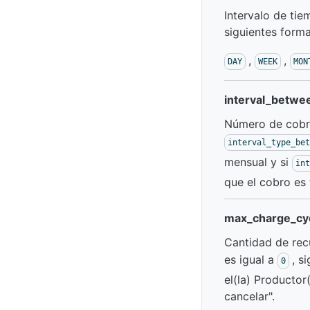
Intervalo de tie
siguientes forma
,
,
DAY
WEEK
MON
interval_betwe
Número de cobros
interval_type_bet
mensual y si
int
que el cobro es 
max_charge_cy
Cantidad de recu
es igual a
, s
0
el(la) Productor
cancelar".