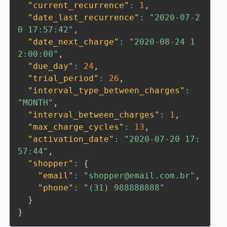
"current_recurrence"
:
1
,
"date_last_recurrence"
:
"2020-07-2
0 17:57:42"
,
"date_next_charge"
:
"2020-08-24 1
2:00:00"
,
"due_day"
:
24
,
"trial_period"
:
26
,
"interval_type_between_charges"
:
"MONTH"
,
"interval_between_charges"
:
1
,
"max_charge_cycles"
:
13
,
"activation_date"
:
"2020-07-20 17:
57:44"
,
"shopper"
:
{
"email"
:
"shopper@email.com.br"
,
"phone"
:
"(31) 988888888"
}
}