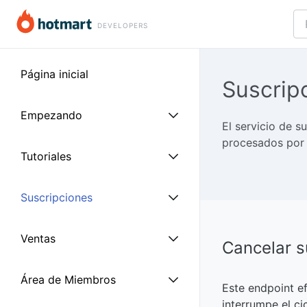
DEVELOPERS
Página inicial
Suscrip
Empezando
El servicio de 
procesados por
Tutoriales
Sobre Hotmart Developers
Suscripciones
Autentificación
Acompañar ventas y
suscripciones en tiempo
real con planillas Google
Ventas
Códigos de Respuesta
Introducción
Cancelar s
HTTP
Visualizar suscripciones
Área de Miembros
Obtener suscripciones
Introducción
atrasadas para
Este endpoint ef
Rate Limit
recuperarlas
interrumpe el ci