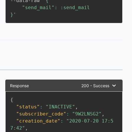
--data-raw 
'{

    "send_mail": :send_mail

}'
Response
200 - Success
{
"status"
:
"INACTIVE"
,
"subscriber_code"
:
"9W2LNSG2"
,
"creation_date"
:
"2020-07-20 17:5
7:42"
,