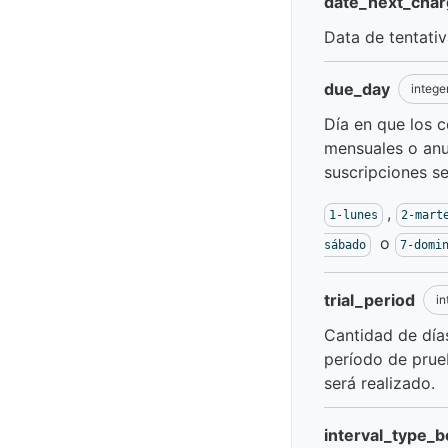
date_next_cha
Data de tentati
due_day
intege
Día en que los c
mensuales o anua
suscripciones se
,
1-lunes
2-mart
o
sábado
7-domi
trial_period
in
Cantidad de día
período de prue
será realizado.
interval_type_