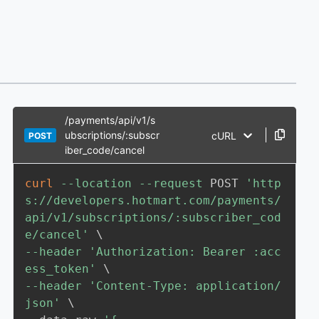
/payments/api/v1/s
ubscriptions/:subscr
cURL
POST
iber_code/cancel
curl
--location
--request
 POST 
'http
s://developers.hotmart.com/payments/
api/v1/subscriptions/:subscriber_cod
e/cancel'
\
--header
'Authorization: Bearer :acc
ess_token'
\
--header
'Content-Type: application/
json'
\