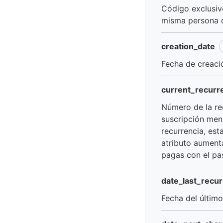
Código exclusivo
Evento de primer acceso
misma persona q
Evento de módulo
creation_date
completo
Fecha de creació
Evento de dato logístico
current_recurr
Número de la rec
suscripción men
recurrencia, est
atributo aument
pagas con el pa
date_last_recu
Fecha del últim