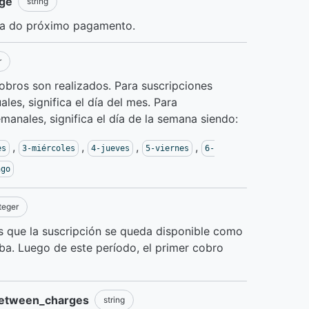
rge
string
va do próximo pagamento.
r
obros son realizados. Para suscripciones
les, significa el día del mes. Para
manales, significa el día de la semana siendo:
,
,
,
,
es
3-miércoles
4-jueves
5-viernes
6-
ngo
teger
s que la suscripción se queda disponible como
ba. Luego de este período, el primer cobro
between_charges
string