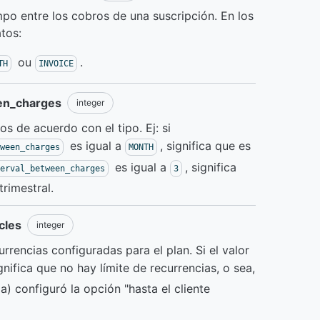
mpo entre los cobros de una suscripción. En los
tos:
ou
.
TH
INVOICE
en_charges
integer
 de acuerdo con el tipo. Ej: si
es igual a
, significa que es
ween_charges
MONTH
es igual a
, significa
erval_between_charges
3
trimestral.
cles
integer
rrencias configuradas para el plan. Si el valor
ignifica que no hay límite de recurrencias, o sea,
(a) configuró la opción "hasta el cliente